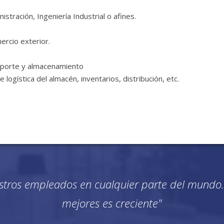
stración, Ingeniería Industrial o afines.
ercio exterior.
nsporte y almacenamiento
logística del almacén, inventarios, distribución, etc.
tros empleados en cualquier parte del mundo.
mejores es creciente"