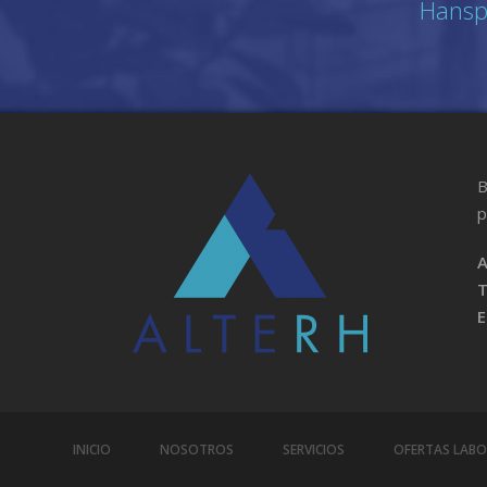
Hansp
B
p
A
T
E
INICIO
NOSOTROS
SERVICIOS
OFERTAS LABO